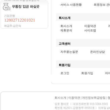
10:00~18:00 주말.공휴일문자
서비스 사용현황
회원정보 관
기업은행
회사소개
12802712201021
예금주:김인숙
회사소개
이용약관
제휴문의
사이트맵
고객센터
자주묻는질문
온라인상담
회원가입
로그인
회원가입
아
회사소개
|
이용약관
|
개인정보취급방침
|
상호 웹타운 ㅣ 대표전화번호 010-5584-934
록번호 제2021-강원원주-00592호ㅣ 이메일 gitbal