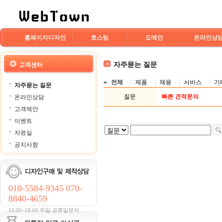
홈페이지디자인
호스팅
도메인
온라인상
자주묻는 질문
고객센터
전체
제품
채용
서비스
기
자주묻는 질문
질문
빠른 견적문의
온라인상담
고객제안
이벤트
자료실
공지사항
010-5584-9345 070-
8840-4659
10:00~18:00 주말.공휴일문자