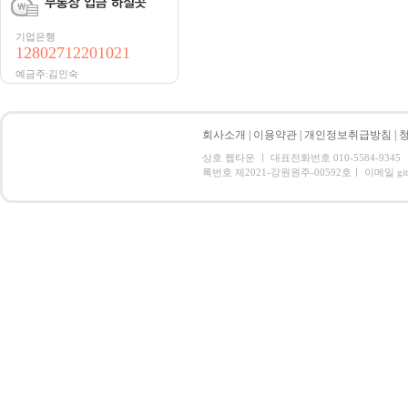
기업은행
12802712201021
예금주:김인숙
회사소개
|
이용약관
|
개인정보취급방침
|
상호 웹타운 ㅣ 대표전화번호 010-5584-934
록번호 제2021-강원원주-00592호ㅣ 이메일 gitbal